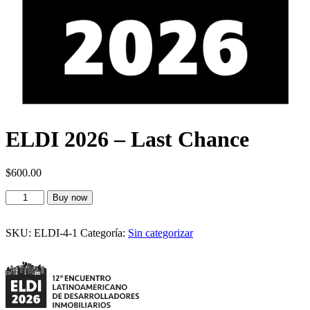
ELDI 2026 – Last Chance
$
600.00
ELDI
Buy now
2026
-
Last
SKU:
ELDI-4-1
Categoría:
Sin categorizar
Chance
cantidad